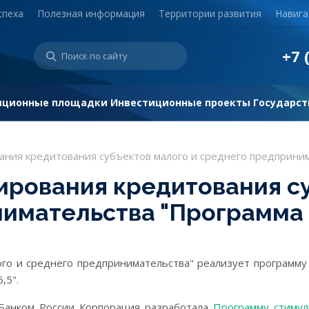
спеха
Полезная информация
Территории развития
Навига
+7 
иционные площадки
Инвестиционные проекты
Государст
ния кредитования субъектов малого и среднего предприним
рования кредитования су
имательства "Программа 
го и среднего предпринимательства" реализует программу
,5".
 Банком России Корпорация разработала
Программу стимул