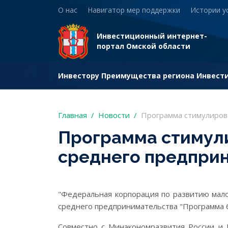
О нас
Навигатор мер поддержки
Истории у
Инвестиционный интернет-
портал Омской области
Инвестору
Преимущества региона
Инвест
Главная
Новости
Программа стимулирова
Программа стимули
среднего предприн
"Федеральная корпорация по развитию мало
среднего предпринимательства "Программа 6
Совместно с Минэкономразвития России и