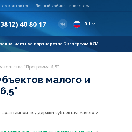
тор контактов
Личный кабинет инвестора
(3812) 40 80 17
RU
венно-частное партнерство
Экспертам АСИ
ательства "Программа 6,5"
бъектов малого и
6,5"
 гарантийной поддержки субъектам малого и
ирования кредитования субъектов малого
и