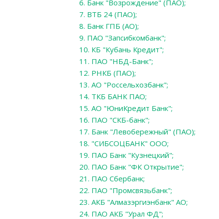
6. Банк "Возрождение" (ПАО);
7. ВТБ 24 (ПАО);
8. Банк ГПБ (АО);
9. ПАО "Запсибкомбанк";
10. КБ "Кубань Кредит";
11. ПАО "НБД-Банк";
12. РНКБ (ПАО);
13. АО "Россельхозбанк";
14. ТКБ БАНК ПАО;
15. АО "ЮниКредит Банк";
16. ПАО "СКБ-банк";
17. Банк "Левобережный" (ПАО);
18. "СИБСОЦБАНК" ООО;
19. ПАО Банк "Кузнецкий";
20. ПАО Банк "ФК Открытие";
21. ПАО Сбербанк;
22. ПАО "Промсвязьбанк";
23. АКБ "Алмазэргиэнбанк" АО;
24. ПАО АКБ "Урал ФД";