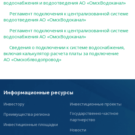
водоснабжения и водоотведения АО «ОмскВодоканал»
Регламент подключения к централизованной системе
водоотведения АО «ОмскВодоканал»
Регламент подключения к централизованной системе
водоснабжения АО «ОмскВодоканал»
Сведения о подключении к системе водоснабжения,
включая калькулятор расчета платы за подключение
АО «Омскоблводопровод»
Информационные ресурсы
Инвестору
Инвестиционные проекты
Государственно-частное
Преимущества региона
партнерство
Инвестиционные площадки
Новости